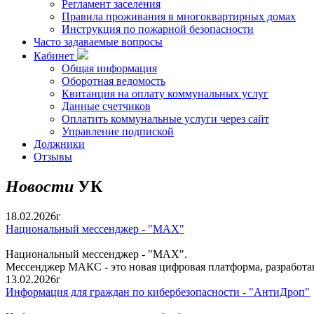
Регламент заселения
Правила проживания в многоквартирных домах
Инструкция по пожарной безопасности
Часто задаваемые вопросы
Кабинет
Общая информация
Оборотная ведомость
Квитанция на оплату коммунальных услуг
Данные счетчиков
Оплатить коммунальные услуги через сайт
Управление подпиской
Должники
Отзывы
Новости
УК
18.02.2026г
Национальный мессенджер - "MAX"
Национальный мессенджер - "MAX".
Мессенджер МАКС - это новая цифровая платформа, разработ
13.02.2026г
Информация для граждан по кибербезопасности - "АнтиДроп"