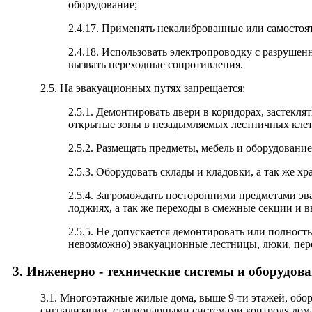
оборудование;
2.4.17. Применять некалиброванные или самостоя
2.4.18. Использовать электропроводку с разрушен
вызвать переходные сопротивления.
2.5. На эвакуационных путях запрещается:
2.5.1. Демонтировать двери в коридорах, застекл
открытые зоны в незадымляемых лестничных клет
2.5.2. Размещать предметы, мебель и оборудовани
2.5.3. Оборудовать склады и кладовки, а так же х
2.5.4. Загромождать посторонними предметами эв
лоджиях, а так же переходы в смежные секции и
2.5.5. Не допускается демонтировать или полност
невозможно) эвакуационные лестницы, люки, пере
3. Инженерно - технические системы и оборудов
3.1. Многоэтажные жилые дома, выше 9-ти этажей, об
сигнализации, стационарными системами контроля дом