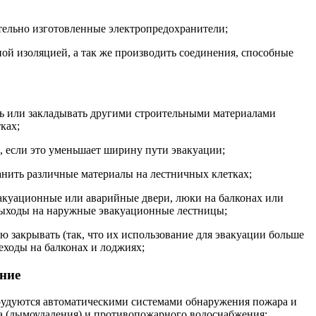
тельно изготовленные электропредохранители;
ной изоляцией, а так же производить соединения, способные
ять или закладывать другими строительными материалами
ках;
е, если это уменьшает ширину пути эвакуации;
ранить различные материалы на лестничных клетках;
акуационные или аварийные двери, люки на балконах или
 выходы на наружные эвакуационные лестницы;
ью закрывать (так, что их использование для эвакуации больше
ходы на балконах и лоджиях;
ание
орудуются автоматическими системами обнаружения пожара и
а (дымоудаления) и противопожарного водоснабжения;