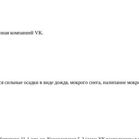
анная компанией VK.
льные осадки в виде дождя, мокрого снега, налипание мокрого
 Жигуленко 11-1 или ул. Командорская 5-2 (дома УК расположены в 